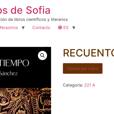
os de Sofia
ón de libros científicos y literarios
Nosotros
Contacto
ES
RECUENTO
Descargar Libro
Categoría:
221 A