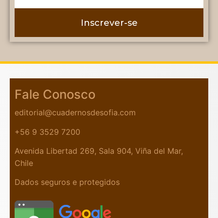
Inscrever-se
Fale Conosco
editorial@cuadernosdesofia.com
+56 9 3529 7200
Avenida Libertad 269, Sala 904, Viña del Mar,
Chile
Dados seguros e protegidos